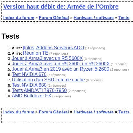
Version haut débit de: Armée de l'Ombre
Index du forum
»
Forum Général
»
Hardware / software
»
Tests
Tests
[Infos] Addons Serveurs ADO
A lire:
(11 réponses)
Réunion TE
A lire:
(7 réponses)
Jouer à Arma3 avec un R5 5600X
(3 réponses)
Jouer à Arma3 avec un R5 3600, un R5 3600X
(1 réponse)
Jouer à Arma3 en 2019 avec un Ryzen 5 2600
(2 réponses)
Test NVIDIA 670
(4 réponses)
Utilisation d'un SSD comme cache
(0 réponse)
Test NVIDIA 680
(2 réponses)
Tests AMD/ATI 7970-7950
(2 réponses)
AMD Bulldozer FX
(2 réponses)
Index du forum
»
Forum Général
»
Hardware / software
»
Tests