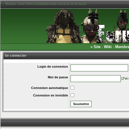
Bonjour, vous n'êtes actuellement pas connecté sur le forum
«
Site
-
Wiki
-
Membr
Se connecter
Login de connexion
Mot de passe
[
J'ai
Connexion automatique
Connexion en invisible