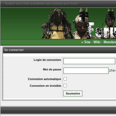
Bonjour, vous n'êtes actuellement pas connecté sur le forum
«
Site
-
Wiki
-
Membr
Se connecter
Login de connexion
Mot de passe
[
J'ai
Connexion automatique
Connexion en invisible