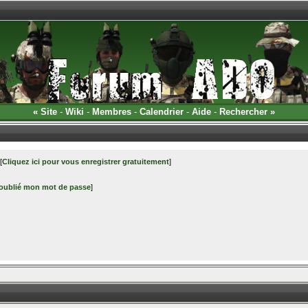
«
Site
-
Wiki
-
Membres
-
Calendrier
-
Aide
-
Rechercher
»
[
Cliquez ici pour vous enregistrer gratuitement
]
 oublié mon mot de passe
]