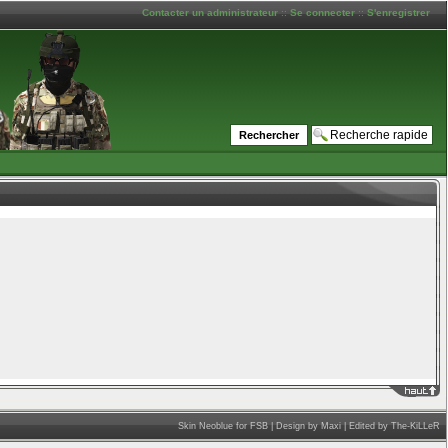
Contacter un administrateur
::
Se connecter
::
S'enregistrer
____
Skin Neoblue for FSB | Design by Maxi | Edited by The-KiLLeR