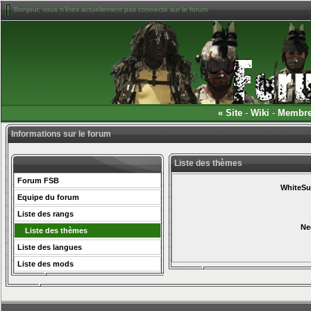
Bonjour, vous n'êtes actuellement pas connecté sur le forum
«
Site
-
Wiki
-
Membr
Informations sur le forum
Liste des thèmes
Forum FSB
WhiteS
Equipe du forum
Liste des rangs
Ne
Liste des thèmes
Liste des langues
Liste des mods