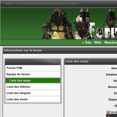
Bonjour, vous n'êtes actuellement pas connecté sur le forum
«
Site
-
Wiki
-
Membr
Informations sur le forum
Liste des rangs
Forum FSB
Ama
Equipe du forum
Amateur
Liste des rangs
No
Liste des thèmes
Novic
Liste des langues
E
Liste des mods
Exper
- 
1Ã¨re c