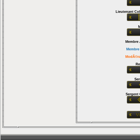
Lieutenant Co
M
Membre
Membre 
ModÃ©ra
Re
Ser
Sergent 