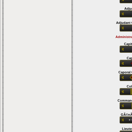
Adju
Adjudant 
Administr
Capi
Cap
Caporal 
Col
Comman
GÃ©nÃ
Lieut