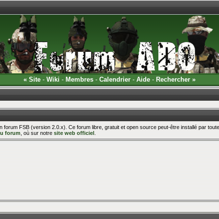
«
Site
-
Wiki
-
Membres
-
Calendrier
-
Aide
-
Rechercher
»
n forum FSB (version 2.0.x). Ce forum libre, gratuit et open source peut-être installé par t
u forum
, où sur notre
site web officiel
.