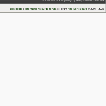
Skin Neoblue for FSB | Design by Maxi | Edited by The-KiLLeR
Bas débit
::
Informations sur le forum
:: Forum
Fire-Soft-Board
© 2004 - 2026