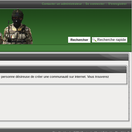
Contacter un administrateur
::
Se connecter
::
S'enregistrer
oute personne désireuse de créer une communauté sur internet. Vous trouverez