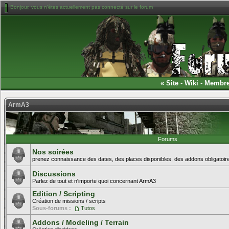
Bonjour, vous n'êtes actuellement pas connecté sur le forum
«
Site
-
Wiki
-
Membr
ArmA3
Forums
Nos soirées
prenez connaissance des dates, des places disponibles, des addons obligatoire
Discussions
Parlez de tout et n'importe quoi concernant ArmA3
Edition / Scripting
Création de missions / scripts
Sous-forums :
Tutos
Addons / Modeling / Terrain