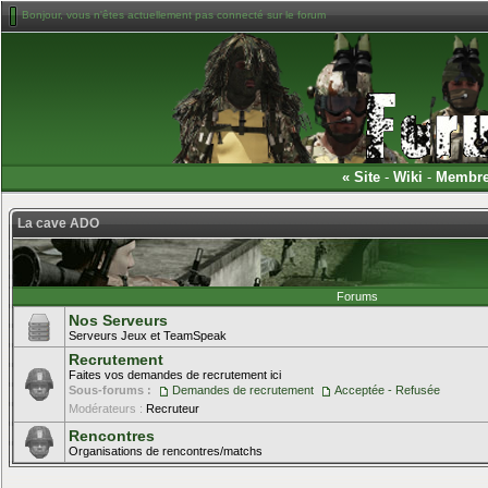
Bonjour, vous n'êtes actuellement pas connecté sur le forum
«
Site
-
Wiki
-
Membr
La cave ADO
Forums
Nos Serveurs
Serveurs Jeux et TeamSpeak
Recrutement
Faites vos demandes de recrutement ici
Sous-forums :
Demandes de recrutement
Acceptée - Refusée
Modérateurs :
Recruteur
Rencontres
Organisations de rencontres/matchs