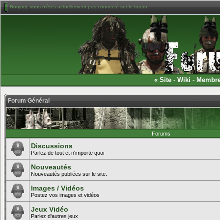
Bonjour, vous n'êtes actuellement pas connecté sur le forum
«
Site
-
Wiki
-
Membr
Forum Général
Forums
Discussions
Parlez de tout et n'importe quoi
Nouveautés
Nouveautés publiées sur le site.
Images / Vidéos
Postez vos images et vidéos
Jeux Vidéo
Parlez d'autres jeux