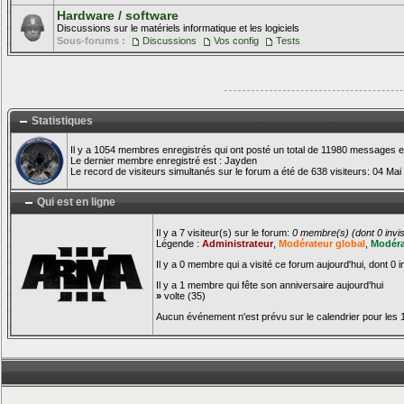
Hardware / software
Discussions sur le matériels informatique et les logiciels
Sous-forums :
Discussions
Vos config
Tests
Statistiques
Il y a 1054 membres enregistrés qui ont posté un total de 11980 messages e
Le dernier membre enregistré est :
Jayden
Le record de visiteurs simultanés sur le forum a été de 638 visiteurs: 04 Mai
Qui est en ligne
Il y a 7 visiteur(s) sur le forum:
0 membre(s) (dont 0 invisi
Légende :
Administrateur
,
Modérateur global
,
Modéra
Il y a 0 membre qui a visité ce forum aujourd'hui, dont 0 i
Il y a 1 membre qui fête son anniversaire aujourd'hui
»
volte
(35)
Aucun événement n'est prévu sur le calendrier pour les 