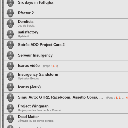
Six days in Fallujha
Rfactor 2
Derelicts
Jeu de Survie.
satisfactory
Update 6
Soirée ADO Project Cars 2
Serveur Insurgency
Icarus vidéo
(Page :
1
,
2
)
Insurgency Sandstorm
Opération Exodus
Icarus (Jeux)
Simu Auto: GTR2, RaceRoom, Assetto Corsa, ...
(Page :
1
,
2
, ...,
6
Project Wingman
Un jeu pour les fans de Ace Combat
Dead Matter
véritable jeu de survie zombie.