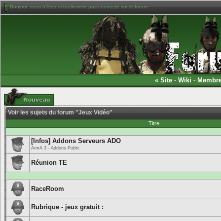
Bonjour, vous n'êtes actuellement pas connecté sur le forum
«
Site
-
Wiki
-
Membr
Voir les sujets du forum "Jeux Vidéo"
Titre
[Infos] Addons Serveurs ADO
ArmA 3 - Addons Public
Réunion TE
RaceRoom
Rubrique - jeux gratuit :