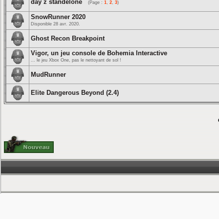
day z standelone
(Page :
1
,
2
,
3
)
SnowRunner 2020
Disponible 28 avr. 2020.
Ghost Recon Breakpoint
Vigor, un jeu console de Bohemia Interactive
... le jeu Xbox One, pas le nettoyant de sol !
MudRunner
Elite Dangerous Beyond (2.4)