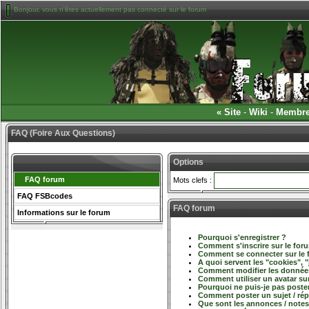
Bonjour, vous n'êtes actuellement pas connecté sur le forum
«
Site
-
Wiki
-
Membr
FAQ (Foire Aux Questions)
Options
FAQ forum
Mots clefs :
FAQ FSBcodes
FAQ forum
Informations sur le forum
Pourquoi s'enregistrer ?
Comment s'inscrire sur le for
Comment se connecter sur le
A quoi servent les "cookies", "
Comment modifier les données
Comment utiliser un avatar sur
Pourquoi ne puis-je pas poste
Comment poster un sujet / ré
Que sont les annonces / notes