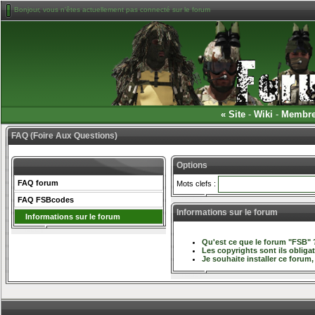
Bonjour, vous n'êtes actuellement pas connecté sur le forum
«
Site
-
Wiki
-
Membr
FAQ (Foire Aux Questions)
Options
FAQ forum
Mots clefs :
FAQ FSBcodes
Informations sur le forum
Informations sur le forum
Qu'est ce que le forum "FSB" 
Les copyrights sont ils obligat
Je souhaite installer ce forum