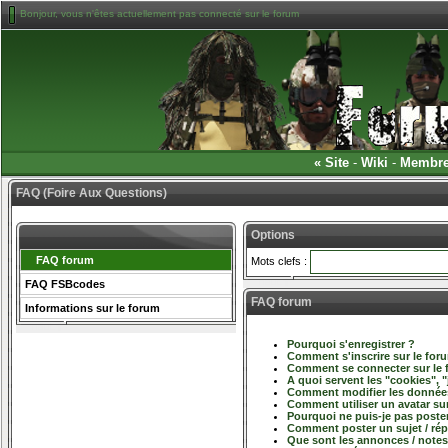
Bonjour, vous n'êtes actuellement pas connecté sur le forum
«
Site
-
Wiki
-
Membr
FAQ (Foire Aux Questions)
Options
FAQ forum
Mots clefs :
FAQ FSBcodes
FAQ forum
Informations sur le forum
Pourquoi s'enregistrer ?
Comment s'inscrire sur le for
Comment se connecter sur le
A quoi servent les "cookies", "
Comment modifier les données
Comment utiliser un avatar sur
Pourquoi ne puis-je pas poste
Comment poster un sujet / ré
Que sont les annonces / notes