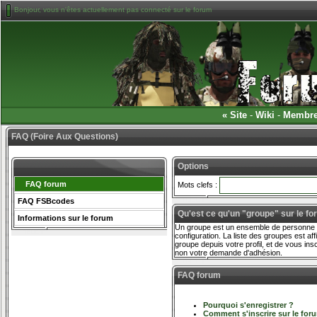
Bonjour, vous n'êtes actuellement pas connecté sur le forum
«
Site
-
Wiki
-
Membr
FAQ (Foire Aux Questions)
Options
FAQ forum
Mots clefs :
FAQ FSBcodes
Qu'est ce qu'un "groupe" sur le fo
Informations sur le forum
Un groupe est un ensemble de personne ré
configuration. La liste des groupes est af
groupe depuis votre profil, et de vous in
non votre demande d'adhésion.
FAQ forum
Pourquoi s'enregistrer ?
Comment s'inscrire sur le for