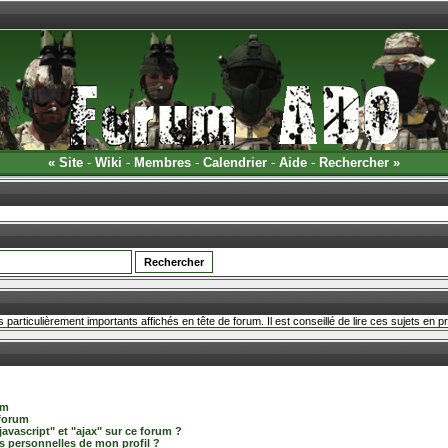
«
Site
-
Wiki
-
Membres
-
Calendrier
-
Aide
-
Rechercher
»
particulièrement importants affichés en tête de forum. Il est conseillé de lire ces sujets en p
um
 forum
javascript" et "ajax" sur ce forum ?
 personnelles de mon profil ?