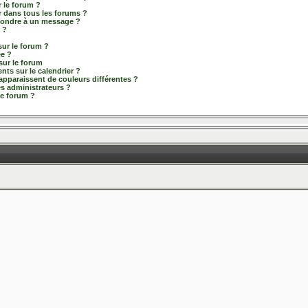
 le forum ?
r dans tous les forums ?
pondre à un message ?
 ?
ur le forum ?
ée ?
sur le forum
ts sur le calendrier ?
 apparaissent de couleurs différentes ?
es administrateurs ?
le forum ?