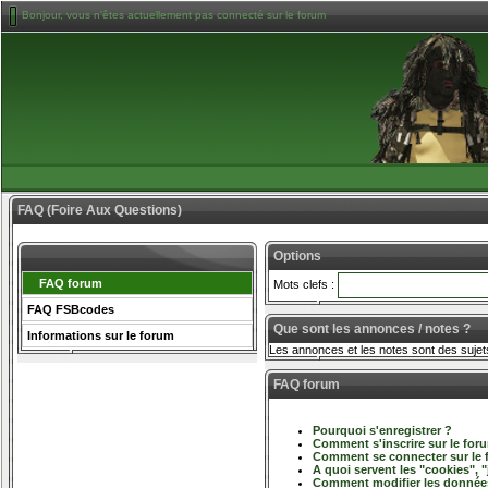
Bonjour, vous n'êtes actuellement pas connecté sur le forum
FAQ (Foire Aux Questions)
Options
FAQ forum
Mots clefs :
FAQ FSBcodes
Que sont les annonces / notes ?
Informations sur le forum
Les annonces et les notes sont des sujets 
FAQ forum
Pourquoi s'enregistrer ?
Comment s'inscrire sur le for
Comment se connecter sur le
A quoi servent les "cookies", "
Comment modifier les données