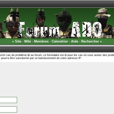
«
Site
-
Wiki
-
Membres
-
Calendrier
-
Aide
-
Rechercher
»
 qu'en cas de problème lié au forum, ce formulaire est là pour les cas où vous auriez des 
s pourra être sanctionné par un bannissement de votre adresse IP.