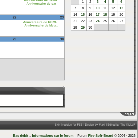
Anniversaire de Rewa..
1
2
3
4
5
6
Anniversaire de sat
7
8
9
10
11
12
13
14
15
16
17
18
19
20
22
23
21
22
23
24
25
26
27
Anniversaire de ROMU..
Anniversaire de Meta..
28
29
30
29
30
____
Skin Neoblue for FSB | Design by Maxi | Edited by The-KiLLeR
Bas débit
::
Informations sur le forum
:: Forum
Fire-Soft-Board
© 2004 - 2026