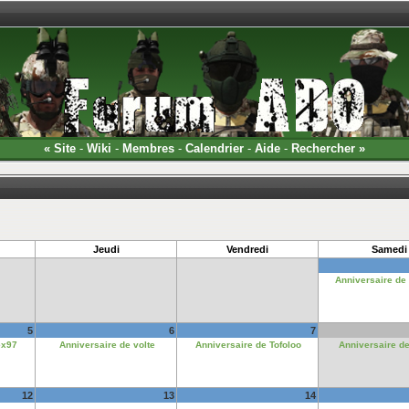
«
Site
-
Wiki
-
Membres
-
Calendrier
-
Aide
-
Rechercher
»
Jeudi
Vendredi
Samedi
Anniversaire de
5
6
7
ex97
Anniversaire de volte
Anniversaire de Tofoloo
Anniversaire d
12
13
14