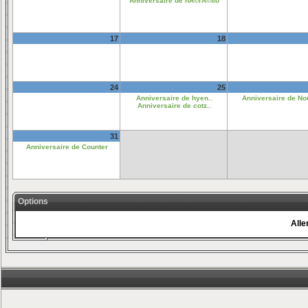
Anniversaire de nÃ©rÃ©flo
17
18
24
25
Anniversaire de hyen..
Anniversaire de No
Anniversaire de cotz..
31
Anniversaire de Counter
Options
Aller