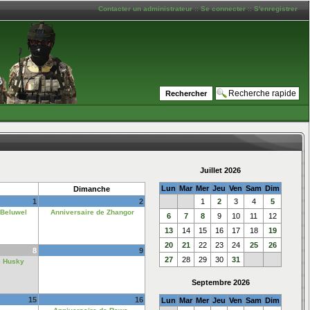
Contacter un administrateur
::
Se connecter
::
S'enregistrer
Juillet 2026
Lun
Mar
Mer
Jeu
Ven
Sam
Dim
Dimanche
1
2
1
2
3
4
5
 Beluwel
Anniversaire de Zhangor
6
7
8
9
10
11
12
13
14
15
16
17
18
19
20
21
22
23
24
25
26
8
9
27
28
29
30
31
e Husky
Septembre 2026
15
16
Lun
Mar
Mer
Jeu
Ven
Sam
Dim