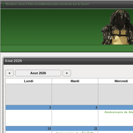
Bonjour, vous n'êtes actuellement pas connecté sur le forum
Aout 2026
«
Aout 2026
»
Lundi
Mardi
Mercredi
3
4
Anniversaire de Al
10
11