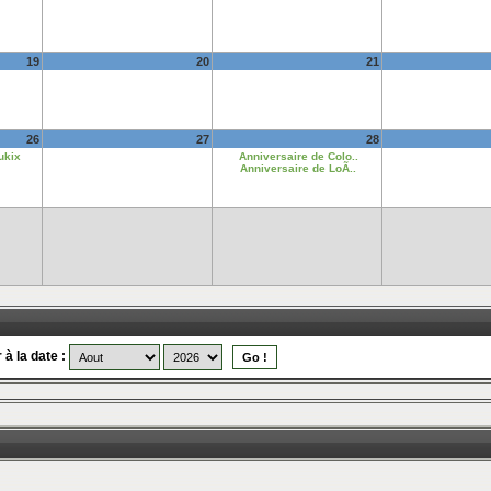
19
20
21
26
27
28
ukix
Anniversaire de Colo..
Anniversaire de LoÃ..
 à la date :