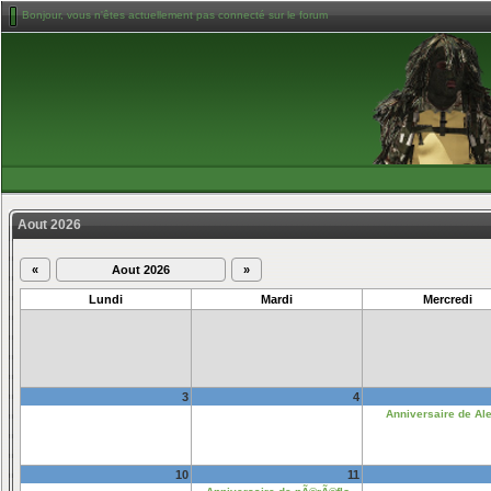
Bonjour, vous n'êtes actuellement pas connecté sur le forum
Aout 2026
«
Aout 2026
»
Lundi
Mardi
Mercredi
3
4
Anniversaire de Al
10
11