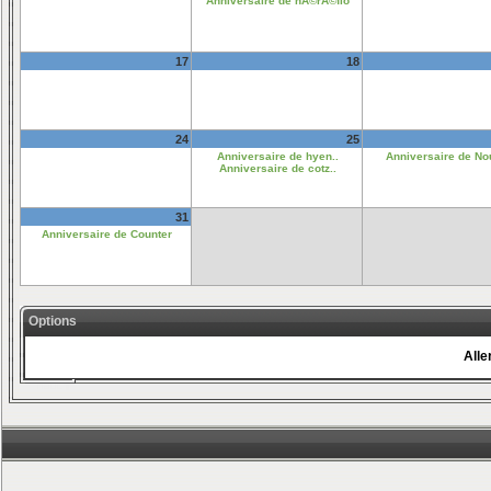
Anniversaire de nÃ©rÃ©flo
17
18
24
25
Anniversaire de hyen..
Anniversaire de No
Anniversaire de cotz..
31
Anniversaire de Counter
Options
Aller