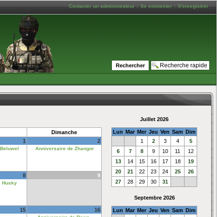
Contacter un administrateur
::
Se connecter
::
S'enregistrer
Juillet 2026
Lun
Mar
Mer
Jeu
Ven
Sam
Dim
Dimanche
1
2
1
2
3
4
5
 Beluwel
Anniversaire de Zhangor
6
7
8
9
10
11
12
13
14
15
16
17
18
19
20
21
22
23
24
25
26
8
9
27
28
29
30
31
e Husky
Septembre 2026
15
16
Lun
Mar
Mer
Jeu
Ven
Sam
Dim