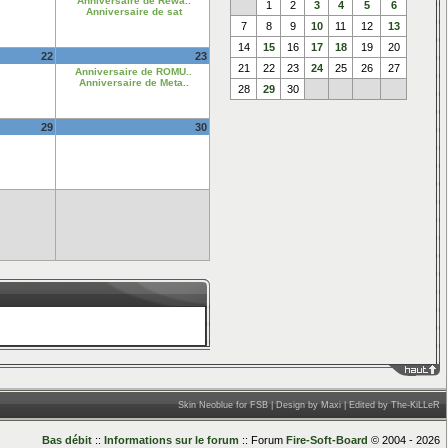
Anniversaire de Rewa..
1
2
3
4
5
6
Anniversaire de sat
7
8
9
10
11
12
13
14
15
16
17
18
19
20
22
23
21
22
23
24
25
26
27
Anniversaire de ROMU..
Anniversaire de Meta..
28
29
30
29
30
____
Skin Neoblue for FSB | Design by Maxi | Edited by The-KiLLeR
Bas débit
::
Informations sur le forum
:: Forum
Fire-Soft-Board
© 2004 - 2026