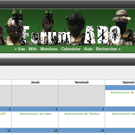
«
Site
-
Wiki
-
Membres
-
Calendrier
-
Aide
-
Rechercher
»
Jeudi
Vendredi
Samedi
Anniversaire de
5
6
7
ex97
Anniversaire de volte
Anniversaire de Tofoloo
Anniversaire d
12
13
14