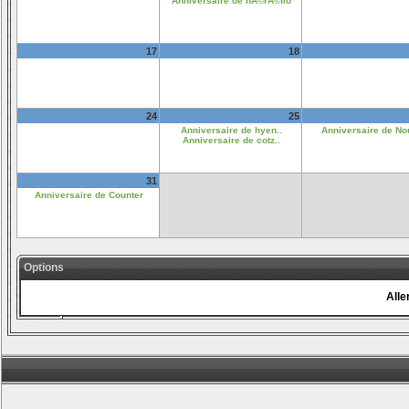
Anniversaire de nÃ©rÃ©flo
17
18
24
25
Anniversaire de hyen..
Anniversaire de No
Anniversaire de cotz..
31
Anniversaire de Counter
Options
Aller