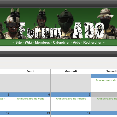
«
Site
-
Wiki
-
Membres
-
Calendrier
-
Aide
-
Rechercher
»
Jeudi
Vendredi
Samedi
Anniversaire de
5
6
7
ex97
Anniversaire de volte
Anniversaire de Tofoloo
Anniversaire d
12
13
14