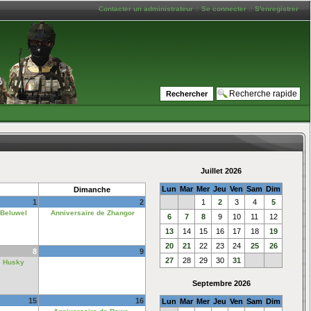
Contacter un administrateur
::
Se connecter
::
S'enregistrer
Juillet 2026
Lun
Mar
Mer
Jeu
Ven
Sam
Dim
Dimanche
1
2
1
2
3
4
5
 Beluwel
Anniversaire de Zhangor
6
7
8
9
10
11
12
13
14
15
16
17
18
19
20
21
22
23
24
25
26
8
9
27
28
29
30
31
e Husky
Septembre 2026
15
16
Lun
Mar
Mer
Jeu
Ven
Sam
Dim