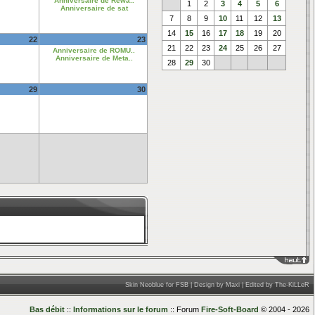
Anniversaire de Rewa..
1
2
3
4
5
6
Anniversaire de sat
7
8
9
10
11
12
13
14
15
16
17
18
19
20
22
23
21
22
23
24
25
26
27
Anniversaire de ROMU..
Anniversaire de Meta..
28
29
30
29
30
____
Skin Neoblue for FSB | Design by Maxi | Edited by The-KiLLeR
Bas débit
::
Informations sur le forum
:: Forum
Fire-Soft-Board
© 2004 - 2026