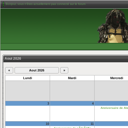
Bonjour, vous n'êtes actuellement pas connecté sur le forum
Aout 2026
«
Aout 2026
»
Lundi
Mardi
Mercredi
3
4
Anniversaire de Al
10
11