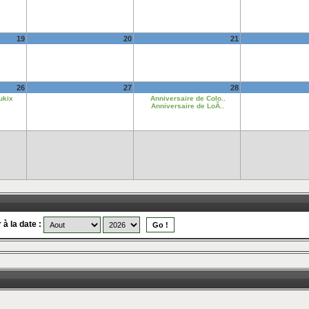
19
20
21
26
27
28
ukix
Anniversaire de Colo..
Anniversaire de LoÃ..
 à la date :