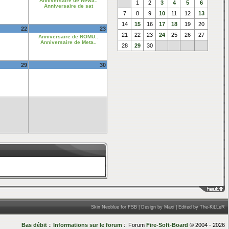
Anniversaire de Rewa..
1
2
3
4
5
6
Anniversaire de sat
7
8
9
10
11
12
13
14
15
16
17
18
19
20
22
23
21
22
23
24
25
26
27
Anniversaire de ROMU..
Anniversaire de Meta..
28
29
30
29
30
____
Skin Neoblue for FSB | Design by Maxi | Edited by The-KiLLeR
Bas débit
::
Informations sur le forum
:: Forum
Fire-Soft-Board
© 2004 - 2026