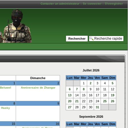
Contacter un administrateur
::
Se connecter
::
S'enregistrer
Juillet 2026
Lun
Mar
Mer
Jeu
Ven
Sam
Dim
Dimanche
1
2
1
2
3
4
5
 Beluwel
Anniversaire de Zhangor
6
7
8
9
10
11
12
13
14
15
16
17
18
19
20
21
22
23
24
25
26
8
9
27
28
29
30
31
e Husky
Septembre 2026
15
16
Lun
Mar
Mer
Jeu
Ven
Sam
Dim