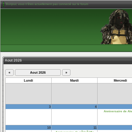
Bonjour, vous n'êtes actuellement pas connecté sur le forum
Aout 2026
«
Aout 2026
»
Lundi
Mardi
Mercredi
3
4
Anniversaire de Al
10
11