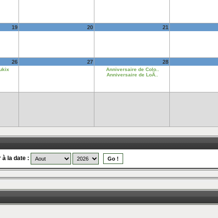
19
20
21
26
27
28
ukix
Anniversaire de Colo..
Anniversaire de LoÃ..
 à la date :