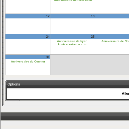
Anniversaire de nÃ©rÃ©flo
17
18
24
25
Anniversaire de hyen..
Anniversaire de No
Anniversaire de cotz..
31
Anniversaire de Counter
Options
Aller