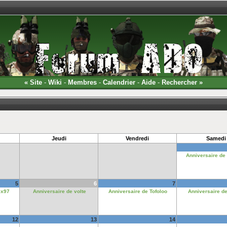
«
Site
-
Wiki
-
Membres
-
Calendrier
-
Aide
-
Rechercher
»
Jeudi
Vendredi
Samedi
Anniversaire de
5
6
7
ex97
Anniversaire de volte
Anniversaire de Tofoloo
Anniversaire d
12
13
14