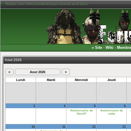
Bonjour, vous n'êtes actuellement pas connecté sur le forum
«
Site
-
Wiki
-
Membr
Aout 2026
«
Aout 2026
»
Lundi
Mardi
Mercredi
Jeudi
3
4
5
6
Anniversaire de
Anniversaire de
Alex97
volte
10
11
12
13