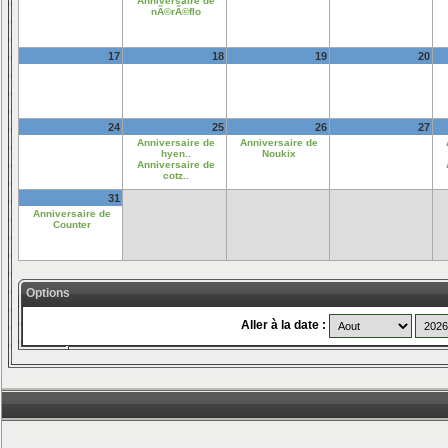
Anniversaire de
nÃ©rÃ©flo
17
18
19
20
24
25
26
27
Anniversaire de
Anniversaire de
hyen..
Noukix
Anniversaire de
cotz..
31
Anniversaire de
Counter
Options
Aller à la date :