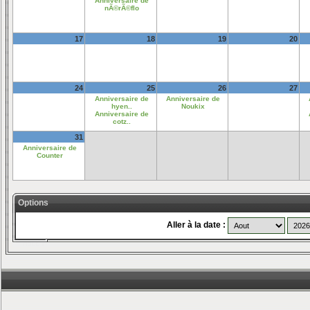
Anniversaire de
nÃ©rÃ©flo
17
18
19
20
24
25
26
27
Anniversaire de
Anniversaire de
hyen..
Noukix
Anniversaire de
cotz..
31
Anniversaire de
Counter
Options
Aller à la date :