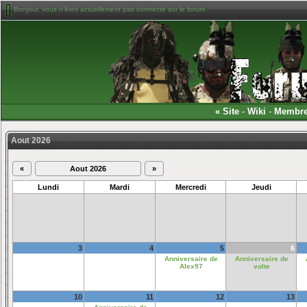
Bonjour, vous n'êtes actuellement pas connecté sur le forum
«
Site
-
Wiki
-
Membr
Aout 2026
«
Aout 2026
»
Lundi
Mardi
Mercredi
Jeudi
3
4
5
6
Anniversaire de
Anniversaire de
Alex97
volte
10
11
12
13